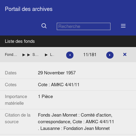
Portail des archives
Liste des fonds
11/181
Fonds Jean Monnet : Comité d'action, correspondance
ITALIE
SARAGAT Giuseppe (Parti socialiste démocratique italien, PSDI) Liste des èces
Lettre de Jacques Van Helmont à G. Saragat.
Dates
29 November 1957
Cotes
Cote : AMKC 4/41/11
Importance
1 Pièce
matérielle
Citation de la
Fonds Jean Monnet : Comité d'action,
source
correspondance, Cote : AMKC 4/41/11
. Lausanne : Fondation Jean Monnet