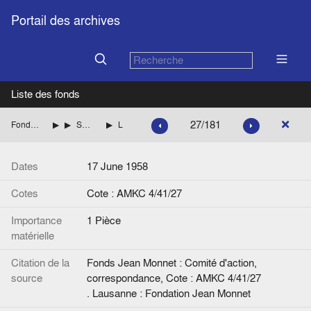
Portail des archives
Liste des fonds
27/181
Fonds Jean Monnet : Comité d'action, correspondance
ITALIE
SARAGAT Giuseppe (Parti socialiste démocratique italien, PSDI) Liste des èces
Lettre de Jean Monnet à G. Saragat.
Dates
17 June 1958
Cotes
Cote : AMKC 4/41/27
Importance
1 Pièce
matérielle
Citation de la
Fonds Jean Monnet : Comité d'action,
source
correspondance, Cote : AMKC 4/41/27
. Lausanne : Fondation Jean Monnet