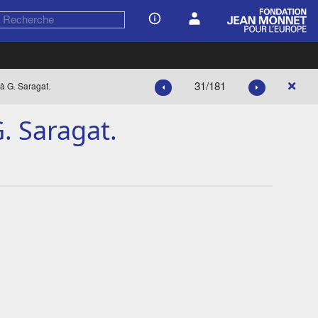
31/181
à G. Saragat.
. Saragat.