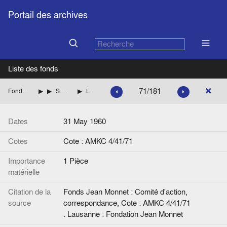
Portail des archives
Liste des fonds
71/181
Fonds Jean Monnet : Comité d'action, correspondance
ITALIE
SARAGAT Giuseppe (Parti socialiste démocratique italien, PSDI) Liste des èces
Lettre de Jean Monnet à G. Saragat.
Dates
31 May 1960
Cotes
Cote : AMKC 4/41/71
Importance
1 Pièce
matérielle
Citation de la
Fonds Jean Monnet : Comité d'action,
source
correspondance, Cote : AMKC 4/41/71
. Lausanne : Fondation Jean Monnet