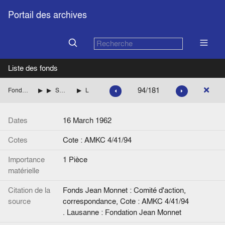
Portail des archives
Liste des fonds
94/181
Fonds Jean Monnet : Comité d'action, correspondance
ITALIE
SARAGAT Giuseppe (Parti socialiste démocratique italien, PSDI) Liste des èces
Lettre de Jean Monnet à G. Saragat.
Dates
16 March 1962
Cotes
Cote : AMKC 4/41/94
Importance
1 Pièce
matérielle
Citation de la
Fonds Jean Monnet : Comité d'action,
source
correspondance, Cote : AMKC 4/41/94
. Lausanne : Fondation Jean Monnet