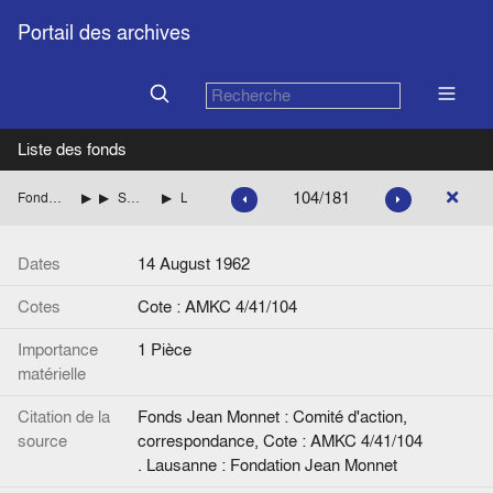
Portail des archives
Liste des fonds
104/181
Fonds Jean Monnet : Comité d'action, correspondance
ITALIE
SARAGAT Giuseppe (Parti socialiste démocratique italien, PSDI) Liste des èces
Lettre de Jean Monnet à G. Saragat.
Dates
14 August 1962
Cotes
Cote : AMKC 4/41/104
Importance
1 Pièce
matérielle
Citation de la
Fonds Jean Monnet : Comité d'action,
source
correspondance, Cote : AMKC 4/41/104
. Lausanne : Fondation Jean Monnet