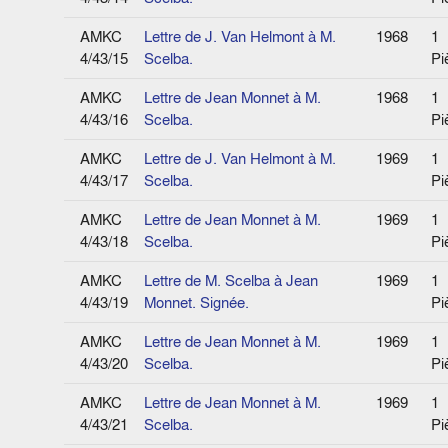
AMKC
Lettre de J. Van Helmont à M.
1968
1
4/43/15
Scelba.
Pi
AMKC
Lettre de Jean Monnet à M.
1968
1
4/43/16
Scelba.
Pi
AMKC
Lettre de J. Van Helmont à M.
1969
1
4/43/17
Scelba.
Pi
AMKC
Lettre de Jean Monnet à M.
1969
1
4/43/18
Scelba.
Pi
AMKC
Lettre de M. Scelba à Jean
1969
1
4/43/19
Monnet. Signée.
Pi
AMKC
Lettre de Jean Monnet à M.
1969
1
4/43/20
Scelba.
Pi
AMKC
Lettre de Jean Monnet à M.
1969
1
4/43/21
Scelba.
Pi