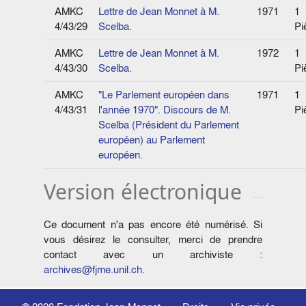
AMKC
Lettre de Jean Monnet à M.
1971
1
4/43/29
Scelba.
Pi
AMKC
Lettre de Jean Monnet à M.
1972
1
4/43/30
Scelba.
Pi
AMKC
"Le Parlement européen dans
1971
1
4/43/31
l'année 1970". Discours de M.
Pi
Scelba (Président du Parlement
européen) au Parlement
européen.
Version électronique
Ce document n'a pas encore été numérisé. Si
vous désirez le consulter, merci de prendre
contact avec un archiviste :
archives@fjme.unil.ch
.