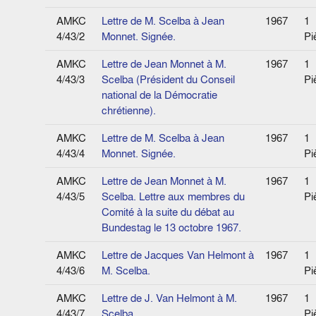
AMKC
Lettre de M. Scelba à Jean
1967
1
4/43/2
Monnet. Signée.
Pi
AMKC
Lettre de Jean Monnet à M.
1967
1
4/43/3
Scelba (Président du Conseil
Pi
national de la Démocratie
chrétienne).
AMKC
Lettre de M. Scelba à Jean
1967
1
4/43/4
Monnet. Signée.
Pi
AMKC
Lettre de Jean Monnet à M.
1967
1
4/43/5
Scelba. Lettre aux membres du
Pi
Comité à la suite du débat au
Bundestag le 13 octobre 1967.
AMKC
Lettre de Jacques Van Helmont à
1967
1
4/43/6
M. Scelba.
Pi
AMKC
Lettre de J. Van Helmont à M.
1967
1
4/43/7
Scelba.
Pi