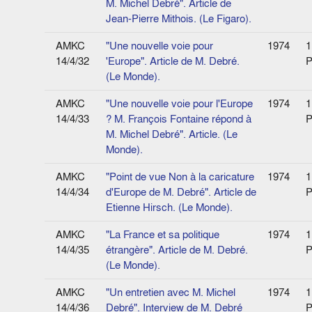
M. Michel Debré". Article de
Jean-Pierre Mithois. (Le Figaro).
AMKC
"Une nouvelle voie pour
1974
1
14/4/32
'Europe". Article de M. Debré.
P
(Le Monde).
AMKC
"Une nouvelle voie pour l'Europe
1974
1
14/4/33
? M. François Fontaine répond à
P
M. Michel Debré". Article. (Le
Monde).
AMKC
"Point de vue Non à la caricature
1974
1
14/4/34
d'Europe de M. Debré". Article de
P
Etienne Hirsch. (Le Monde).
AMKC
"La France et sa politique
1974
1
14/4/35
étrangère". Article de M. Debré.
P
(Le Monde).
AMKC
"Un entretien avec M. Michel
1974
1
14/4/36
Debré". Interview de M. Debré
P