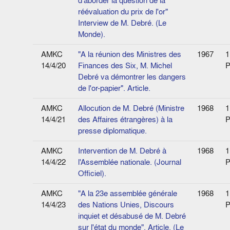
d'aborder la question de la
réévaluation du prix de l'or"
Interview de M. Debré. (Le
Monde).
AMKC
"A la réunion des Ministres des
1967
1
14/4/20
Finances des Six, M. Michel
P
Debré va démontrer les dangers
de l'or-papier". Article.
AMKC
Allocution de M. Debré (Ministre
1968
1
14/4/21
des Affaires étrangères) à la
P
presse diplomatique.
AMKC
Intervention de M. Debré à
1968
1
14/4/22
l'Assemblée nationale. (Journal
P
Officiel).
AMKC
"A la 23e assemblée générale
1968
1
14/4/23
des Nations Unies, Discours
P
inquiet et désabusé de M. Debré
sur l'état du monde". Article. (Le