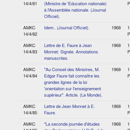
14/4/81
(Ministre de 'Education nationale)
P
à l'Assemblée nationale. (Journal
Officiel).
AMKC
Idem.. (Journal Officiel).
1968
1
14/4/82
P
AMKC
Lettre de E. Faure à Jean
1968
1
14/4/83
Monnet. Signée. Annotations
P
manuscrites.
AMKC
"Au Conseil des Ministres, M.
1968
1
14/4/84
Edgar Faure fait connaître les
P
grandes lignes de la loi
'orientation sur l'enseignement
supérieur". Article. (Le Monde).
AMKC
Lettre de Jean Monnet à E.
1968
1
14/4/85
Faure.
P
AMKC
"La seconde journée d'études
1968
1