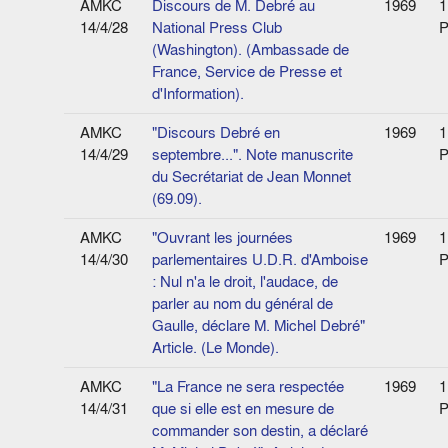
AMKC
Discours de M. Debré au
1969
1
14/4/28
National Press Club
P
(Washington). (Ambassade de
France, Service de Presse et
d'Information).
AMKC
"Discours Debré en
1969
1
14/4/29
septembre...". Note manuscrite
P
du Secrétariat de Jean Monnet
(69.09).
AMKC
"Ouvrant les journées
1969
1
14/4/30
parlementaires U.D.R. d'Amboise
P
: Nul n'a le droit, l'audace, de
parler au nom du général de
Gaulle, déclare M. Michel Debré"
Article. (Le Monde).
AMKC
"La France ne sera respectée
1969
1
14/4/31
que si elle est en mesure de
P
commander son destin, a déclaré