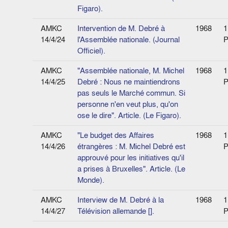
Figaro).
AMKC
Intervention de M. Debré à
1968
1
14/4/24
l'Assemblée nationale. (Journal
P
Officiel).
AMKC
"Assemblée nationale, M. Michel
1968
1
14/4/25
Debré : Nous ne maintiendrons
P
pas seuls le Marché commun. Si
personne n'en veut plus, qu'on
ose le dire". Article. (Le Figaro).
AMKC
"Le budget des Affaires
1968
1
14/4/26
étrangères : M. Michel Debré est
P
approuvé pour les initiatives qu'il
a prises à Bruxelles". Article. (Le
Monde).
AMKC
Interview de M. Debré à la
1968
1
14/4/27
Télévision allemande [].
P