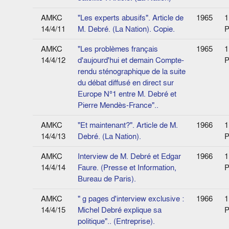
AMKC
"Les experts abusifs". Article de
1965
1
14/4/11
M. Debré. (La Nation). Copie.
P
AMKC
"Les problèmes français
1965
1
14/4/12
d'aujourd'hui et demain Compte-
P
rendu sténographique de la suite
du débat diffusé en direct sur
Europe N°1 entre M. Debré et
Pierre Mendès-France"..
AMKC
"Et maintenant?". Article de M.
1966
1
14/4/13
Debré. (La Nation).
P
AMKC
Interview de M. Debré et Edgar
1966
1
14/4/14
Faure. (Presse et Information,
P
Bureau de Paris).
AMKC
" g pages d'interview exclusive :
1966
1
14/4/15
Michel Debré explique sa
P
politique".. (Entreprise).