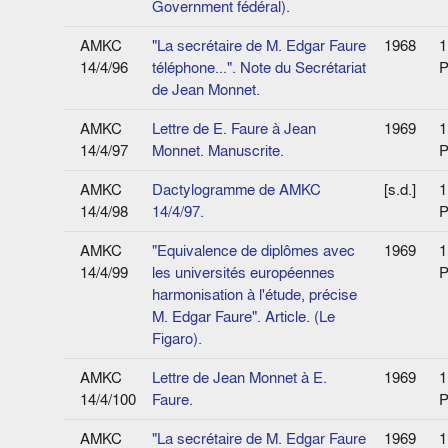
Government fédéral).
AMKC
"La secrétaire de M. Edgar Faure
1968
1
14/4/96
téléphone...". Note du Secrétariat
P
de Jean Monnet.
AMKC
Lettre de E. Faure à Jean
1969
1
14/4/97
Monnet. Manuscrite.
P
AMKC
Dactylogramme de AMKC
[s.d.]
1
14/4/98
14/4/97.
P
AMKC
"Equivalence de diplômes avec
1969
1
14/4/99
les universités européennes
P
harmonisation à l'étude, précise
M. Edgar Faure". Article. (Le
Figaro).
AMKC
Lettre de Jean Monnet à E.
1969
1
14/4/100
Faure.
P
AMKC
"La secrétaire de M. Edgar Faure
1969
1