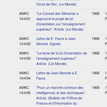
Girod de l'Ain. (Le Monde).
AMKC
"Le Conseil des Ministres a
1968
1
14/4/91
approuvé le projet de loi
P
d'orientation sur l'enseignement
supérieur". Article. (Le Monde).
AMKC
Lettre de E. Faure à Jean
1968
1
14/4/92
Monnet. Signée.
P
AMKC
"Le texte de la loi d'orientation de
1968
1
14/4/93
l'enseignement supérieur".
P
Article. (LIe Monde).
AMKC
Lettre de Jean Monnet à E.
1968
1
14/4/94
Faure.
P
AMKC
"Pour un marché commun des
1968
1
14/4/95
intelligences et des techniques".
P
Article. (Bulletin de l'Office de
Presse et d'Information du