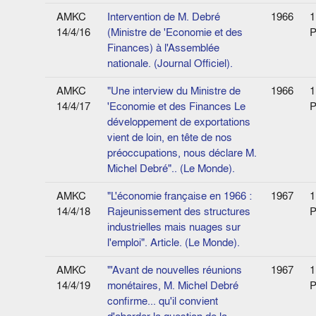
AMKC
Intervention de M. Debré
1966
1
14/4/16
(Ministre de 'Economie et des
P
Finances) à l'Assemblée
nationale. (Journal Officiel).
AMKC
"Une interview du Ministre de
1966
1
14/4/17
'Economie et des Finances Le
P
développement de exportations
vient de loin, en tête de nos
préoccupations, nous déclare M.
Michel Debré".. (Le Monde).
AMKC
"L'économie française en 1966 :
1967
1
14/4/18
Rajeunissement des structures
P
industrielles mais nuages sur
l'emploi". Article. (Le Monde).
AMKC
"'Avant de nouvelles réunions
1967
1
14/4/19
monétaires, M. Michel Debré
P
confirme... qu'il convient