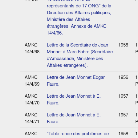
représentants de 17 ONG" de la
Direction des Affaires politiques,
Ministère des Affaires
étrangères. Annexe de AMKC
14/4/66.
AMKC
Lettre de la Secrétaire de Jean
1958
1
14/4/68
Monnet à Marc Fabre (Secrétaire
P
d'Ambassade, Ministère des
Affaires étrangères).
AMKC
Lettre de Jean Monnet Edgar
1956
1
14/4/69
Faure.
P
AMKC
Lettre de Jean Monnet à E.
1957
1
14/4/70
Faure.
P
AMKC
Lettre de Jean Monnet à E.
1957
1
14/4/71
Faure.
P
AMKC
"Table ronde des problèmes de
1958
1