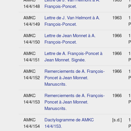
14/4/148
François-Poncet.
P
AMKC
Lettre de J. Van Helmont à A.
1963
1
14/4/149
François-Poncet.
P
AMKC
Lettre de Jean Monnet à A.
1966
1
14/4/150
François-Poncet.
P
AMKC
Lettre de A. François-Poncet à
1966
1
14/4/151
Jean Monnet. Signée.
P
AMKC
Remerciements de A. François-
1966
1
14/4/152
Poncet à Jean Monnet.
P
Manuscrits.
AMKC
Remerciements de A. François-
1966
1
14/4/153
Poncet à Jean Monnet.
P
Manuscrits.
AMKC
Dactylogramme de AMKC
[s.d.]
1
14/4/154
14/4/153.
P