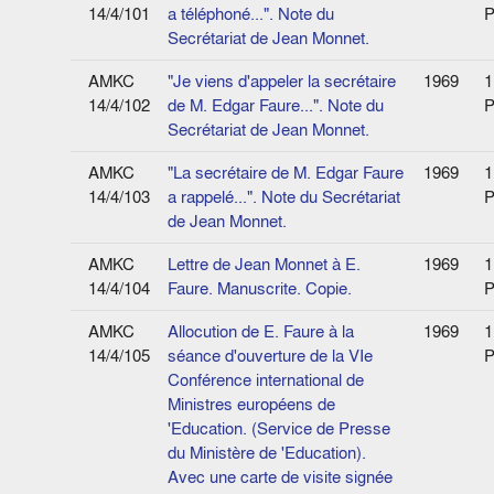
14/4/101
a téléphoné...". Note du
P
Secrétariat de Jean Monnet.
AMKC
"Je viens d'appeler la secrétaire
1969
1
14/4/102
de M. Edgar Faure...". Note du
P
Secrétariat de Jean Monnet.
AMKC
"La secrétaire de M. Edgar Faure
1969
1
14/4/103
a rappelé...". Note du Secrétariat
P
de Jean Monnet.
AMKC
Lettre de Jean Monnet à E.
1969
1
14/4/104
Faure. Manuscrite. Copie.
P
AMKC
Allocution de E. Faure à la
1969
1
14/4/105
séance d'ouverture de la VIe
P
Conférence international de
Ministres européens de
'Education. (Service de Presse
du Ministère de 'Education).
Avec une carte de visite signée