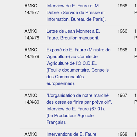
AMKC
Interview de E. Faure et M.
1966
1
14/4/77
Debré. (Service de Presse et
P
Information, Bureau de Paris).
AMKC
Lettre de Jean Monnet à E.
1966
1
14/4/78
Faure. Brouillon manuscrit.
P
AMKC
Exposé de E. Faure (Ministre de
1966
1
14/4/79
'Agriculture) au Comité de
P
'Agriculture de l'O.C.D.E..
(Feuille documentaire, Conseils
des Communautés
européennes).
AMKC
"L'organisation de notre marché
1967
1
14/4/80
des céréales finira par prévaloir".
P
Interview de E. Faure (67.01).
(Le Producteur Agricole
Français).
AMKC
Interventions de E. Faure
1968
1