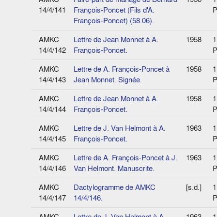
14/4/141
François-Poncet (Fils d'A.
P
François-Poncet) (58.06).
AMKC
Lettre de Jean Monnet à A.
1958
1
14/4/142
François-Poncet.
P
AMKC
Lettre de A. François-Poncet à
1958
1
14/4/143
Jean Monnet. Signée.
P
AMKC
Lettre de Jean Monnet à A.
1958
1
14/4/144
François-Poncet.
P
AMKC
Lettre de J. Van Helmont à A.
1963
1
14/4/145
François-Poncet.
P
AMKC
Lettre de A. François-Poncet à J.
1963
1
14/4/146
Van Helmont. Manuscrite.
P
AMKC
Dactylogramme de AMKC
[s.d.]
1
14/4/147
14/4/146.
P
AMKC
Lettre de J. Van Helmont à A.
1963
1