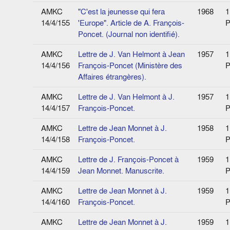
AMKC
"C'est la jeunesse qui fera
1968
1
14/4/155
'Europe". Article de A. François-
P
Poncet. (Journal non identifié).
AMKC
Lettre de J. Van Helmont à Jean
1957
1
14/4/156
François-Poncet (Ministère des
P
Affaires étrangères).
AMKC
Lettre de J. Van Helmont à J.
1957
1
14/4/157
François-Poncet.
P
AMKC
Lettre de Jean Monnet à J.
1958
1
14/4/158
François-Poncet.
P
AMKC
Lettre de J. François-Poncet à
1959
1
14/4/159
Jean Monnet. Manuscrite.
P
AMKC
Lettre de Jean Monnet à J.
1959
1
14/4/160
François-Poncet.
P
AMKC
Lettre de Jean Monnet à J.
1959
1