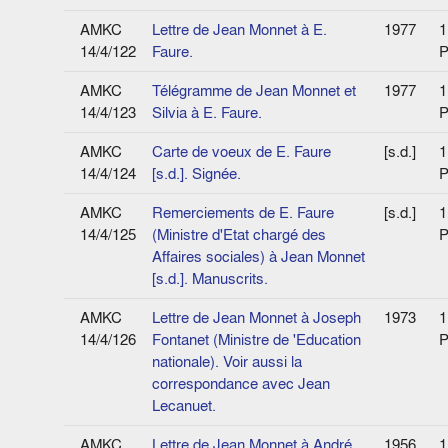
AMKC
Lettre de Jean Monnet à E.
1977
1
14/4/122
Faure.
P
AMKC
Télégramme de Jean Monnet et
1977
1
14/4/123
Silvia à E. Faure.
P
AMKC
Carte de voeux de E. Faure
[s.d.]
1
14/4/124
[s.d.]. Signée.
P
AMKC
Remerciements de E. Faure
[s.d.]
1
14/4/125
(Ministre d'Etat chargé des
P
Affaires sociales) à Jean Monnet
[s.d.]. Manuscrits.
AMKC
Lettre de Jean Monnet à Joseph
1973
1
14/4/126
Fontanet (Ministre de 'Education
P
nationale). Voir aussi la
correspondance avec Jean
Lecanuet.
AMKC
Lettre de Jean Monnet à André
1956
1