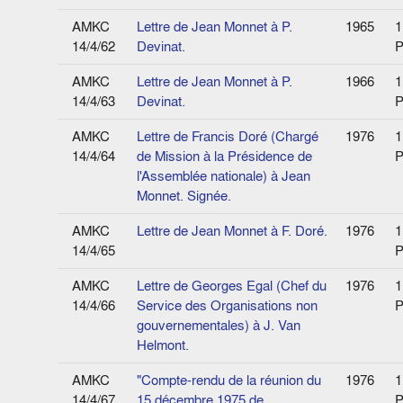
AMKC
Lettre de Jean Monnet à P.
1965
1
14/4/62
Devinat.
P
AMKC
Lettre de Jean Monnet à P.
1966
1
14/4/63
Devinat.
P
AMKC
Lettre de Francis Doré (Chargé
1976
1
14/4/64
de Mission à la Présidence de
P
l'Assemblée nationale) à Jean
Monnet. Signée.
AMKC
Lettre de Jean Monnet à F. Doré.
1976
1
14/4/65
P
AMKC
Lettre de Georges Egal (Chef du
1976
1
14/4/66
Service des Organisations non
P
gouvernementales) à J. Van
Helmont.
AMKC
"Compte-rendu de la réunion du
1976
1
14/4/67
15 décembre 1975 de
P