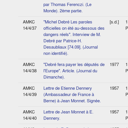
par Thomas Ferenczi. (Le
Monde). 2ème partie.
AMKC
"Michel Debré Les paroles
[s.d.]
1
14/4/37
officielles on été au-dessous des
P
dangers réels". Interview de M.
Debré par Patrice-H.
Desaubliaux [74.09]. (Journal
non identifié).
AMKC
"Debré fera payer les députés de
1977
1
14/4/38
l'Europe". Article. (Journal du
P
Dimanche).
AMKC
Lettre de Etienne Dennery
1957
1
14/4/39
(Ambassadeur de France à
P
Berne) à Jean Monnet. Signée.
AMKC
Lettre de Jean Monnet à E.
1957
1
14/4/40
Dennery.
P