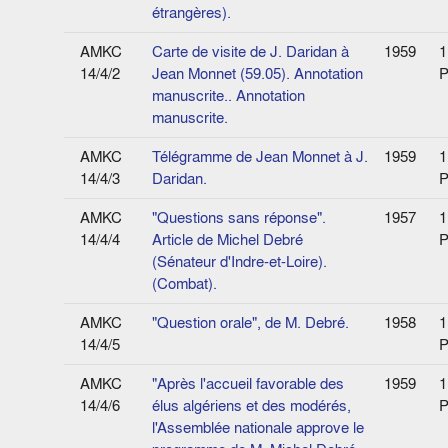
étrangères).
AMKC
Carte de visite de J. Daridan à
1959
1
14/4/2
Jean Monnet (59.05). Annotation
P
manuscrite.. Annotation
manuscrite.
AMKC
Télégramme de Jean Monnet à J.
1959
1
14/4/3
Daridan.
P
AMKC
"Questions sans réponse".
1957
1
14/4/4
Article de Michel Debré
P
(Sénateur d'Indre-et-Loire).
(Combat).
AMKC
"Question orale", de M. Debré.
1958
1
14/4/5
P
AMKC
"Après l'accueil favorable des
1959
1
14/4/6
élus algériens et des modérés,
P
l'Assemblée nationale approve le