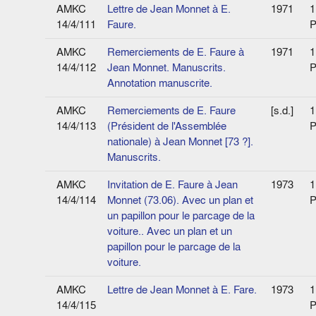
AMKC
Lettre de Jean Monnet à E.
1971
1
14/4/111
Faure.
P
AMKC
Remerciements de E. Faure à
1971
1
14/4/112
Jean Monnet. Manuscrits.
P
Annotation manuscrite.
AMKC
Remerciements de E. Faure
[s.d.]
1
14/4/113
(Président de l'Assemblée
P
nationale) à Jean Monnet [73 ?].
Manuscrits.
AMKC
Invitation de E. Faure à Jean
1973
1
14/4/114
Monnet (73.06). Avec un plan et
P
un papillon pour le parcage de la
voiture.. Avec un plan et un
papillon pour le parcage de la
voiture.
AMKC
Lettre de Jean Monnet à E. Fare.
1973
1
14/4/115
P