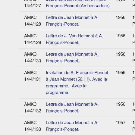
14/4/127
François-Poncet (Ambassadeur).
P
AMKC
Lettre de Jean Monnet à A.
1956
1
14/4/128
François-Poncet.
P
AMKC
Lettre de J. Van Helmont à A.
1956
1
14/4/129
François-Poncet.
P
AMKC
Lettre de Jean Monnet à A.
1956
1
14/4/130
François-Poncet.
P
AMKC
Invitation de A. François-Poncet
1956
1
14/4/131
à Jean Monnet (56.11). Avec le
P
programme.. Avec le
programme.
AMKC
Lettre de Jean Monnet à A.
1956
1
14/4/132
François-Poncet.
P
AMKC
Lettre de Jean Monnet à A.
1957
1
14/4/133
François-Poncet.
P