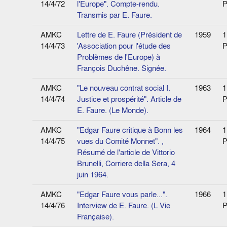
14/4/72
l'Europe". Compte-rendu.
P
Transmis par E. Faure.
AMKC
Lettre de E. Faure (Président de
1959
1
14/4/73
'Association pour l'étude des
P
Problèmes de l'Europe) à
François Duchêne. Signée.
AMKC
"Le nouveau contrat social I.
1963
1
14/4/74
Justice et prospérité". Article de
P
E. Faure. (Le Monde).
AMKC
"Edgar Faure critique à Bonn les
1964
1
14/4/75
vues du Comité Monnet". ,
P
Résumé de l'article de Vittorio
Brunelli, Corriere della Sera, 4
juin 1964.
AMKC
"Edgar Faure vous parle...".
1966
1
14/4/76
Interview de E. Faure. (L Vie
P
Française).