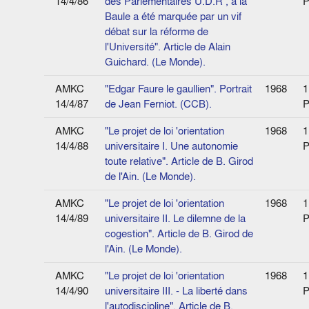
14/4/86
des Parlementaires U.D.R , à la
P
Baule a été marquée par un vif
débat sur la réforme de
l'Université". Article de Alain
Guichard. (Le Monde).
AMKC
"Edgar Faure le gaullien". Portrait
1968
1
14/4/87
de Jean Ferniot. (CCB).
P
AMKC
"Le projet de loi 'orientation
1968
1
14/4/88
universitaire I. Une autonomie
P
toute relative". Article de B. Girod
de l'Ain. (Le Monde).
AMKC
"Le projet de loi 'orientation
1968
1
14/4/89
universitaire II. Le dilemne de la
P
cogestion". Article de B. Girod de
l'Ain. (Le Monde).
AMKC
"Le projet de loi 'orientation
1968
1
14/4/90
universitaire III. - La liberté dans
P
l'autodiscipline". Article de B.