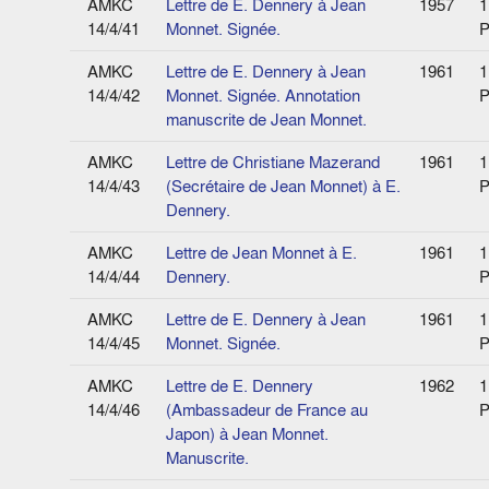
AMKC
Lettre de E. Dennery à Jean
1957
1
14/4/41
Monnet. Signée.
P
AMKC
Lettre de E. Dennery à Jean
1961
1
14/4/42
Monnet. Signée. Annotation
P
manuscrite de Jean Monnet.
AMKC
Lettre de Christiane Mazerand
1961
1
14/4/43
(Secrétaire de Jean Monnet) à E.
P
Dennery.
AMKC
Lettre de Jean Monnet à E.
1961
1
14/4/44
Dennery.
P
AMKC
Lettre de E. Dennery à Jean
1961
1
14/4/45
Monnet. Signée.
P
AMKC
Lettre de E. Dennery
1962
1
14/4/46
(Ambassadeur de France au
P
Japon) à Jean Monnet.
Manuscrite.