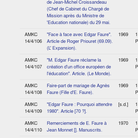
de Jean-Michel Croissandeau
(Chef de Cabinet du Chargé de
Mission après du Ministre de
'Education nationale) du 29 mai.
AMKC
"Face à face avec Edgar Faure".
1969
1
14/4/106
Article de Roger Priouret (69.09).
P
(L' Expansion).
AMKC
"M. Edgar Faure réclame la
1969
1
14/4/107
création d'un office européen de
P
l'éducation". Article. (Le Monde).
AMKC
Faire-part de mariage de Agnès
1969
1
14/4/108
Faure (Fille d'E. Faure).
P
AMKC
"Edgar Faure : Pourquoi attendre
[s.d.]
1
14/4/109
1980". Article [70 ?].
P
AMKC
Remerciements de E. Faure à
1970
1
14/4/110
Jean Monnet []. Manuscrits.
P