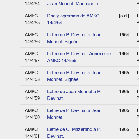
14/4/54
Jean Monnet. Manuscrite.
P
AMKC
Dactylogramme de AMKC
[s.d.]
1
14/4/55
14/4/54.
P
AMKC
Lettre de P. Devinat à Jean
1964
1
14/4/56
Monnet. Signée.
P
AMKC
Lettre de P. Devinat. Annexe de
1964
1
14/4/57
AMKC 14/4/56.
P
AMKC
Lettre de P. Devinat à Jean
1965
1
14/4/58
Monnet. Signée.
P
AMKC
Lettre de Jean Monnet à P.
1965
1
14/4/59
Devinat.
P
AMKC
Lettre de P. Devinat à Jean
1965
1
14/4/60
Monnet.
P
AMKC
Lettre de C. Mazerand à P.
1965
1
14/4/61
Devinat.
P