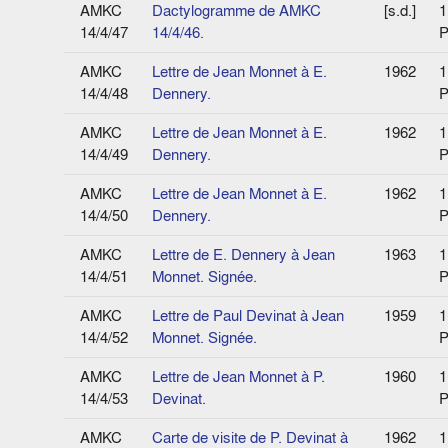
AMKC
Dactylogramme de AMKC
[s.d.]
1
14/4/47
14/4/46.
P
AMKC
Lettre de Jean Monnet à E.
1962
1
14/4/48
Dennery.
P
AMKC
Lettre de Jean Monnet à E.
1962
1
14/4/49
Dennery.
P
AMKC
Lettre de Jean Monnet à E.
1962
1
14/4/50
Dennery.
P
AMKC
Lettre de E. Dennery à Jean
1963
1
14/4/51
Monnet. Signée.
P
AMKC
Lettre de Paul Devinat à Jean
1959
1
14/4/52
Monnet. Signée.
P
AMKC
Lettre de Jean Monnet à P.
1960
1
14/4/53
Devinat.
P
AMKC
Carte de visite de P. Devinat à
1962
1