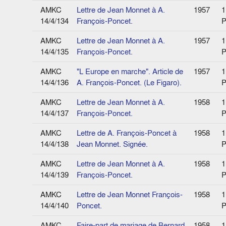
AMKC
Lettre de Jean Monnet à A.
1957
1
14/4/134
François-Poncet.
P
AMKC
Lettre de Jean Monnet à A.
1957
1
14/4/135
François-Poncet.
P
AMKC
"L Europe en marche". Article de
1957
1
14/4/136
A. François-Poncet. (Le Figaro).
P
AMKC
Lettre de Jean Monnet à A.
1958
1
14/4/137
François-Poncet.
P
AMKC
Lettre de A. François-Poncet à
1958
1
14/4/138
Jean Monnet. Signée.
P
AMKC
Lettre de Jean Monnet à A.
1958
1
14/4/139
François-Poncet.
P
AMKC
Lettre de Jean Monnet François-
1958
1
14/4/140
Poncet.
P
AMKC
Faire-part de mariage de Bernard
1958
1