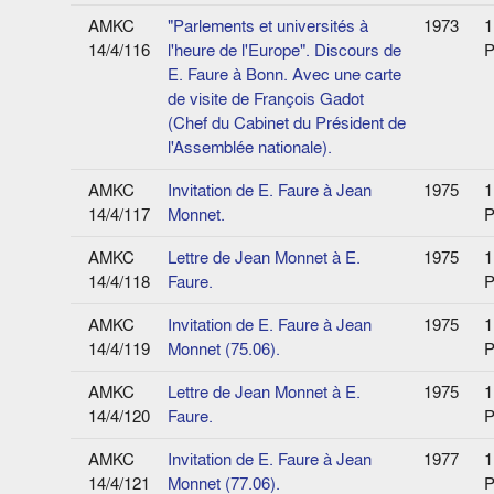
AMKC
"Parlements et universités à
1973
1
14/4/116
l'heure de l'Europe". Discours de
P
E. Faure à Bonn. Avec une carte
de visite de François Gadot
(Chef du Cabinet du Président de
l'Assemblée nationale).
AMKC
Invitation de E. Faure à Jean
1975
1
14/4/117
Monnet.
P
AMKC
Lettre de Jean Monnet à E.
1975
1
14/4/118
Faure.
P
AMKC
Invitation de E. Faure à Jean
1975
1
14/4/119
Monnet (75.06).
P
AMKC
Lettre de Jean Monnet à E.
1975
1
14/4/120
Faure.
P
AMKC
Invitation de E. Faure à Jean
1977
1
14/4/121
Monnet (77.06).
P