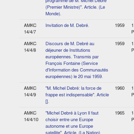
programme de M. Michel Debré
(Premier Ministre)". Article. (Le
Monde).
AMKC
Invitation de M. Debré.
1959
1
14/4/7
P
AMKC
Discours de M. Debré au
1959
1
14/4/8
déjeuner de Institutions
P
européennes. Transmis par
François Fontaine (Service
d'Information des Communautés
européennes) le 20 mai 1959.
AMKC
"M. Michel Debré: la force de
1960
1
14/4/9
frappe est indispensable". Article
P
[].
AMKC
"Michel Debré à Lyon Il faut
1965
1
14/4/10
choisir entre une Europe
P
autonome et une Europe
satellite". Article. (La Nation)