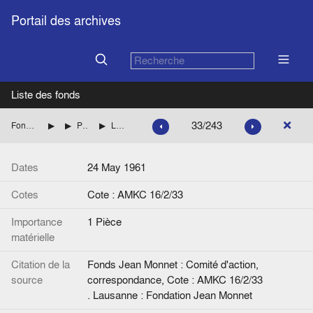
Portail des archives
Liste des fonds
33/243
Fonds Jean Monnet : Comité d'action, correspondance
FRANCE : DIVERS
Personnalités dont les noms commencent par BOR à BU
Lettre de P. Bordeaux-Groult à Jean Monnet. Signée. Avec un billet du Secrétariat de Jean Monnet.
Dates
24 May 1961
Cotes
Cote : AMKC 16/2/33
Importance
1 Pièce
matérielle
Citation de la
Fonds Jean Monnet : Comité d'action,
source
correspondance, Cote : AMKC 16/2/33
. Lausanne : Fondation Jean Monnet