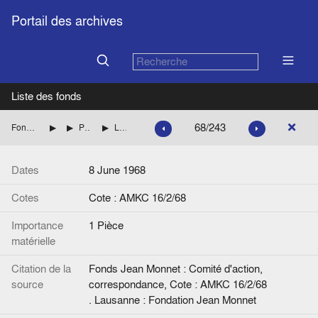
Portail des archives
Liste des fonds
68/243
Fonds Jean Monnet : Comité d'action, correspondance
FRANCE : DIVERS
Personnalités dont les noms commencent par BOR à BU
Lettre de P. Bordeaux-Groult à Jean Monnet. Manuscrite.
Dates
8 June 1968
Cotes
Cote : AMKC 16/2/68
Importance
1 Pièce
matérielle
Citation de la
Fonds Jean Monnet : Comité d'action,
source
correspondance, Cote : AMKC 16/2/68
. Lausanne : Fondation Jean Monnet