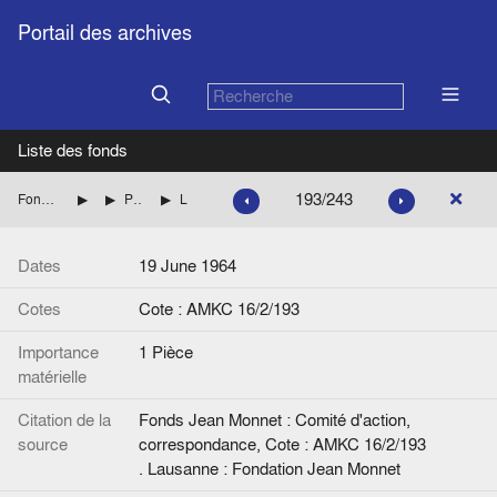
Portail des archives
Liste des fonds
193/243
Fonds Jean Monnet : Comité d'action, correspondance
FRANCE : DIVERS
Personnalités dont les noms commencent par BOR à BU
Lettre de G. Bréart à Jean Monnet. Signée.
Dates
19 June 1964
Cotes
Cote : AMKC 16/2/193
Importance
1 Pièce
matérielle
Citation de la
Fonds Jean Monnet : Comité d'action,
source
correspondance, Cote : AMKC 16/2/193
. Lausanne : Fondation Jean Monnet