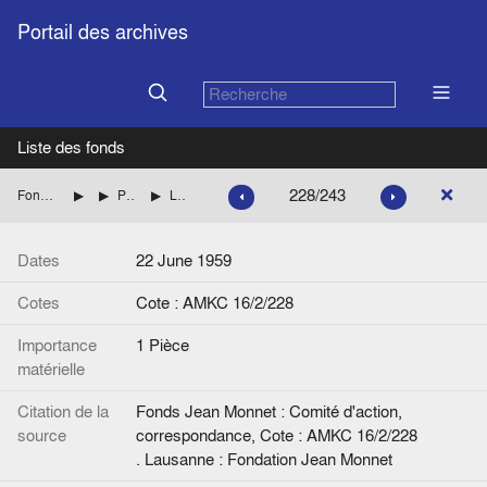
Portail des archives
Liste des fonds
228/243
Fonds Jean Monnet : Comité d'action, correspondance
FRANCE : DIVERS
Personnalités dont les noms commencent par BOR à BU
Lettre de la Secrétaire de Jean Monnet à G. de Buhan.
Dates
22 June 1959
Cotes
Cote : AMKC 16/2/228
Importance
1 Pièce
matérielle
Citation de la
Fonds Jean Monnet : Comité d'action,
source
correspondance, Cote : AMKC 16/2/228
. Lausanne : Fondation Jean Monnet