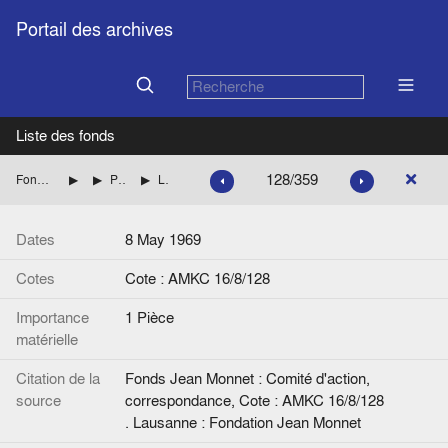
Portail des archives
Liste des fonds
128/359
Fonds Jean Monnet : Comité d'action, correspondance
FRANCE : DIVERS
Personnalités dont les noms commencent par LE à MA
Lettre de Didier Leroy au Comité d'Action. Signée.
Dates
8 May 1969
Cotes
Cote : AMKC 16/8/128
Importance
1 Pièce
matérielle
Citation de la
Fonds Jean Monnet : Comité d'action,
source
correspondance, Cote : AMKC 16/8/128
. Lausanne : Fondation Jean Monnet