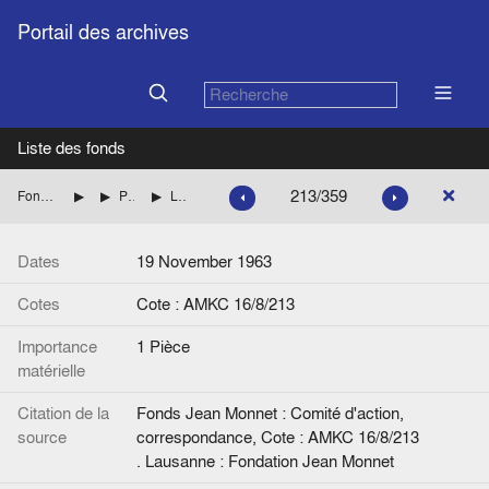
Portail des archives
Liste des fonds
213/359
Fonds Jean Monnet : Comité d'action, correspondance
FRANCE : DIVERS
Personnalités dont les noms commencent par LE à MA
Lettre de Claude Maestre à Jean Monnet. Manuscrite.
Dates
19 November 1963
Cotes
Cote : AMKC 16/8/213
Importance
1 Pièce
matérielle
Citation de la
Fonds Jean Monnet : Comité d'action,
source
correspondance, Cote : AMKC 16/8/213
. Lausanne : Fondation Jean Monnet