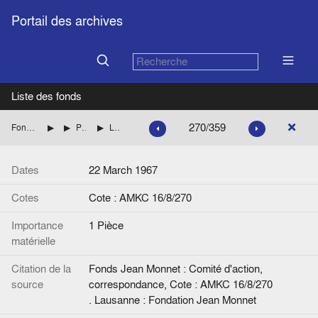
Portail des archives
Liste des fonds
270/359
Fonds Jean Monnet : Comité d'action, correspondance
FRANCE : DIVERS
Personnalités dont les noms commencent par LE à MA
Lettre de C. Makinsky (Délégué général, France Etats-Unis) à J.M.. Signée. Annotations manuscrites de Jean Monnet.
Dates
22 March 1967
Cotes
Cote : AMKC 16/8/270
Importance
1 Pièce
matérielle
Citation de la
Fonds Jean Monnet : Comité d'action,
source
correspondance, Cote : AMKC 16/8/270
. Lausanne : Fondation Jean Monnet