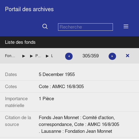
Portail des archives
Liste des fonds
305/359
Fonds Jean Monnet : Comité d'action, correspondance
FRANCE : DIVERS
Personnalités dont les noms commencent par LE à MA
Lettre de J. Van Helmont à P. Martin.
Dates
5 December 1955
Cotes
Cote : AMKC 16/8/305
Importance
1 Pièce
matérielle
Citation de la
Fonds Jean Monnet : Comité d'action,
source
correspondance, Cote : AMKC 16/8/305
. Lausanne : Fondation Jean Monnet