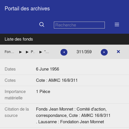
Portail des archives
Liste des fonds
311/359
Fonds Jean Monnet : Comité d'action, correspondance
FRANCE : DIVERS
Personnalités dont les noms commencent par LE à MA
"Motion sur la réalisation d'un marché commun", de la Fédération nationale des Syndicats 'Exploitants agricoles. Annexe de AMKC 16/8/309.
Dates
6 June 1956
Cotes
Cote : AMKC 16/8/311
Importance
1 Pièce
matérielle
Citation de la
Fonds Jean Monnet : Comité d'action,
source
correspondance, Cote : AMKC 16/8/311
. Lausanne : Fondation Jean Monnet