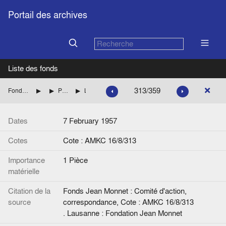
Portail des archives
Liste des fonds
313/359
Fonds Jean Monnet : Comité d'action, correspondance
FRANCE : DIVERS
Personnalités dont les noms commencent par LE à MA
Lettre de Jean Monnet à P. Martin.
Dates
7 February 1957
Cotes
Cote : AMKC 16/8/313
Importance
1 Pièce
matérielle
Citation de la
Fonds Jean Monnet : Comité d'action,
source
correspondance, Cote : AMKC 16/8/313
. Lausanne : Fondation Jean Monnet