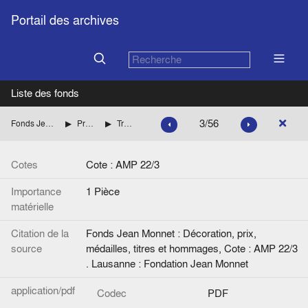
Portail des archives
Liste des fonds
3/56
Fonds Jean Monnet : Décoration, prix, médailles, titres et hommages
Prix Grenville Clark du Collège de Dartmouth.
Traduction anglaise. Corrections manuscrites.
Cotes
Cote : AMP 22/3
Importance
1 Pièce
matérielle
Citation de la
Fonds Jean Monnet : Décoration, prix,
source
médailles, titres et hommages, Cote : AMP 22/3
. Lausanne : Fondation Jean Monnet
application/pdf
Codec
PDF