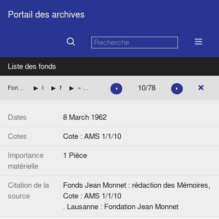
Portail des archives
Liste des fonds
10/78
Fonds Jean Monnet : rédaction des Mémoires
Origines et naissance du projet
Notes et réflexions préliminaires
« Livres ». Tableau récapitulatif d’éditeurs et d’ouvrages envisagés.
Dates
8 March 1962
Cotes
Cote : AMS 1/1/10
Importance
1 Pièce
matérielle
Citation de la
Fonds Jean Monnet : rédaction des Mémoires,
source
Cote : AMS 1/1/10
. Lausanne : Fondation Jean Monnet