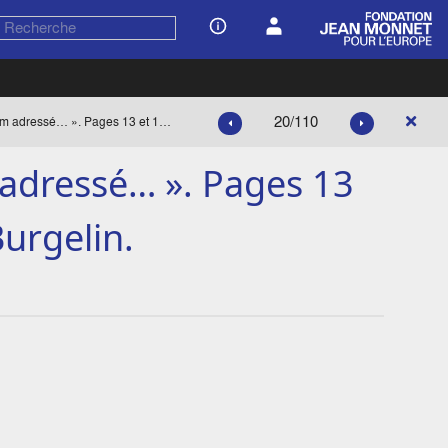
20/110
« Dans un mémorandum adressé… ». Pages 13 et 16 du travail de Henri Burgelin.
dressé… ». Pages 13
Burgelin.