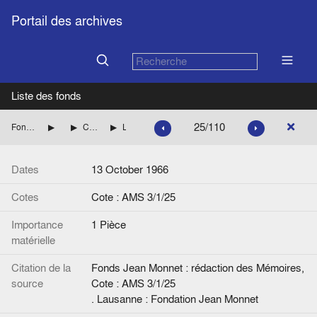
Portail des archives
Liste des fonds
25/110
Fonds Jean Monnet : rédaction des Mémoires
Préparation des mémoires
Correspondances avec l’équipe du Professeur Duroselle
Lettre de F. Schonfeld à P. Gerbet.
Dates
13 October 1966
Cotes
Cote : AMS 3/1/25
Importance
1 Pièce
matérielle
Citation de la
Fonds Jean Monnet : rédaction des Mémoires,
source
Cote : AMS 3/1/25
. Lausanne : Fondation Jean Monnet