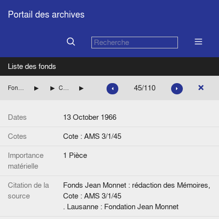
Portail des archives
Liste des fonds
45/110
Fonds Jean Monnet : rédaction des Mémoires
Préparation des mémoires
Correspondances avec l’équipe du Professeur Duroselle
Lettre de J. Haight à J.M.
Dates
13 October 1966
Cotes
Cote : AMS 3/1/45
Importance
1 Pièce
matérielle
Citation de la
Fonds Jean Monnet : rédaction des Mémoires,
source
Cote : AMS 3/1/45
. Lausanne : Fondation Jean Monnet