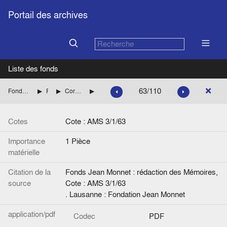
Portail des archives
Liste des fonds
63/110
Fonds Jean Monnet : rédaction des Mémoires
Préparation des mémoires
Correspondances avec l’équipe du Professeur Duroselle
Idem.
Cotes
Cote : AMS 3/1/63
Importance
1 Pièce
matérielle
Citation de la
Fonds Jean Monnet : rédaction des Mémoires,
source
Cote : AMS 3/1/63
. Lausanne : Fondation Jean Monnet
application/pdf
Codec
PDF