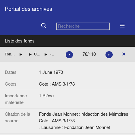
Portail des archives
Liste des fonds
78/110
Fonds Jean Monnet : rédaction des Mémoires
Préparation des mémoires
Correspondances avec l’équipe du Professeur Duroselle
« Liste des documents préparés par M. Kaspi ».
Dates
1 June 1970
Cotes
Cote : AMS 3/1/78
Importance
1 Pièce
matérielle
Citation de la
Fonds Jean Monnet : rédaction des Mémoires,
source
Cote : AMS 3/1/78
. Lausanne : Fondation Jean Monnet