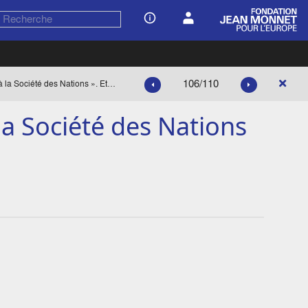
106/110
« Le rôle de M. Monnet à la Société des Nations ». Etude de N. Piétri.
la Société des Nations