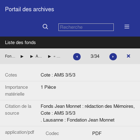
Portail des archives
Liste des fonds
3/34
Fonds Jean Monnet : rédaction des Mémoires
Préparation des mémoires
Autre documentation rassemblée en vue de la rédaction des Mémoires
« Livres à consulter au sujet du projet d’union franco-britannique de juin 1940 ».
Cotes
Cote : AMS 3/5/3
Importance
1 Pièce
matérielle
Citation de la
Fonds Jean Monnet : rédaction des Mémoires,
source
Cote : AMS 3/5/3
. Lausanne : Fondation Jean Monnet
application/pdf
Codec
PDF