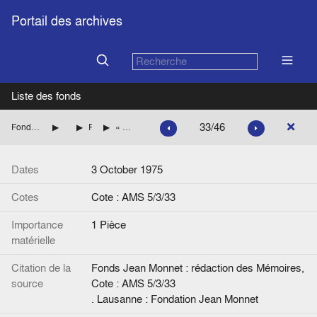
Portail des archives
Liste des fonds
33/46
Fonds Jean Monnet : rédaction des Mémoires
Parution des mémoires
Présentation des Mémoires
« Amis aux Etats-Unis ». Liste remise à A. Grall.
Dates
3 October 1975
Cotes
Cote : AMS 5/3/33
Importance
1 Pièce
matérielle
Citation de la
Fonds Jean Monnet : rédaction des Mémoires,
source
Cote : AMS 5/3/33
. Lausanne : Fondation Jean Monnet