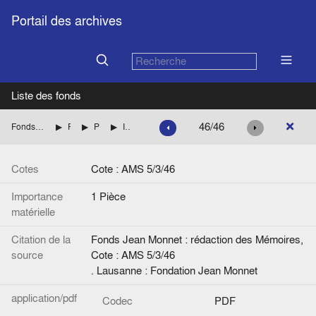
Portail des archives
Liste des fonds
46/46
Fonds Jean Monnet : rédaction des Mémoires
Parution des mémoires
Présentation des Mémoires
Idem. Annotations manuscrites.
Cotes
Cote : AMS 5/3/46
Importance
1 Pièce
matérielle
Citation de la
Fonds Jean Monnet : rédaction des Mémoires,
source
Cote : AMS 5/3/46
. Lausanne : Fondation Jean Monnet
application/pdf
Codec
PDF