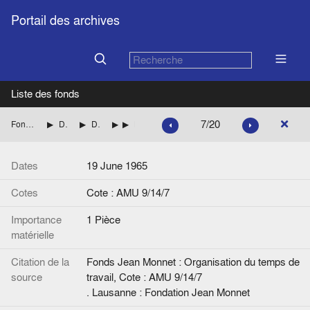
Portail des archives
Liste des fonds
7/20
Fonds Jean Monnet : Organisation du temps de travail
Documents établis par le Secrétariat de Jean Monnet
Déplacements et séjours à l’étranger de Jean Monnet
1965
Lettre de JM à Phyllis Tomlinson.
Dates
19 June 1965
Cotes
Cote : AMU 9/14/7
Importance
1 Pièce
matérielle
Citation de la
Fonds Jean Monnet : Organisation du temps de
source
travail, Cote : AMU 9/14/7
. Lausanne : Fondation Jean Monnet