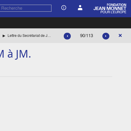
90/113
Lettre du Secrétariat de JM à JM.
M à JM.