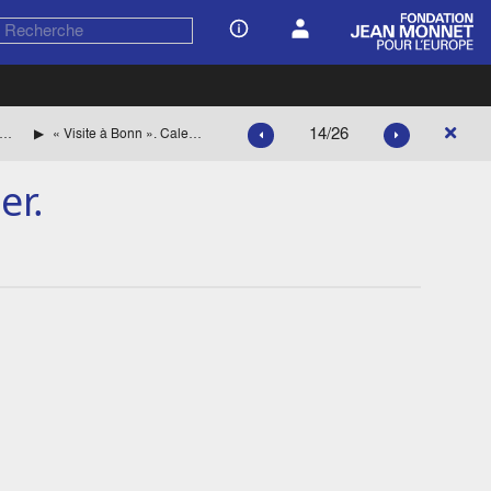
14/26
1969
« Visite à Bonn ». Calendrier.
er.