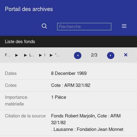
Portail des archives
Liste des fonds
2/3
Fonds Robert Marjolin
Robert Marjolin expert
L'Union économique et monétaire européenne
Rapports et documents divers
"A plan for a European currency", de Pobert A. Mundell
Dates
8 December 1969
Cotes
Cote : ARM 32/1/82
Importance
1 Pièce
matérielle
Citation de la source
Fonds Robert Marjolin, Cote : ARM
32/1/82
. Lausanne : Fondation Jean Monnet