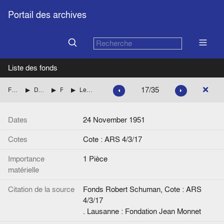
Portail des archives
Liste des fonds
17/35
Fonds Robert Schuman
Du plan Schuman à la Communauté européenne
Publications sur le plan Schuman
Le Plan Schuman », Notes et Etudes documentaires, publiées dans Documentation française, N° 1550
Dates
24 November 1951
Cotes
Cote : ARS 4/3/17
Importance
1 Pièce
matérielle
Citation de la source
Fonds Robert Schuman, Cote : ARS
4/3/17
. Lausanne : Fondation Jean Monnet