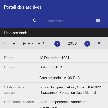
Portail des archives
Liste des fonds
20/78
Fonds Jacques Delors
Troisième Commission Delors
1994
septembre - décembre 1994
Grandes conférences catholiques
Dates
12 December 1994
Cotes
Cote : JD-1622
Cote originale : V106-D13
Citation de la
Fonds Jacques Delors, Cote : JD-1622
source
. Lausanne : Fondation Jean Monnet
Restriction d'accès
Avec une pochette. Annotation
manuscrite.