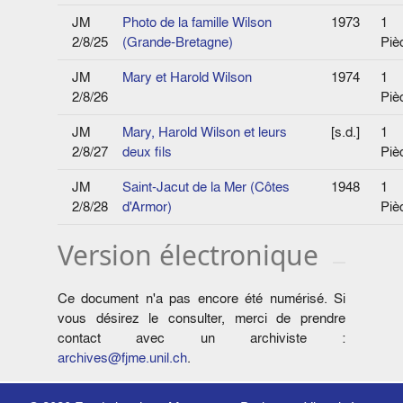
JM
Photo de la famille Wilson
1973
1
2/8/25
(Grande-Bretagne)
Piè
JM
Mary et Harold Wilson
1974
1
2/8/26
Piè
JM
Mary, Harold Wilson et leurs
[s.d.]
1
2/8/27
deux fils
Piè
JM
Saint-Jacut de la Mer (Côtes
1948
1
2/8/28
d'Armor)
Piè
Version électronique
Ce document n'a pas encore été numérisé. Si
vous désirez le consulter, merci de prendre
contact avec un archiviste :
archives@fjme.unil.ch
.