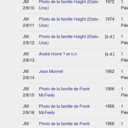
JM
Photo de la famille Haight (Etats-
1972
1
2/8/10
Unis)
Piè
JM
Photo de la famille Haight (Etats-
1974
1
2/8/11
Unis)
Piè
JM
Photo de la famille Haight (Etats-
[s.d.]
1
2/8/12
Unis)
Piè
JM
André Horré ? et n.n.
[s.d.]
1
2/8/13
Piè
JM
Jean Monnet
1952
1
2/8/14
Piè
JM
Photo de la famille de Frank
1956
1
2/8/15
McFeely
Piè
JM
Photo de la famille de Frank
1956
1
2/8/16
McFeely
Piè
JM
Photo de la famille de Frank
1956
1