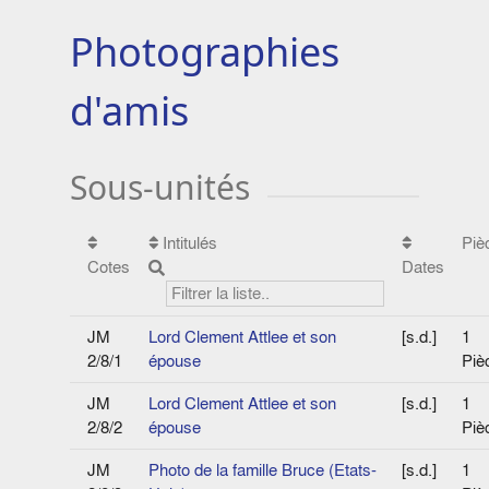
Photographies
d'amis
Sous-unités
Intitulés
Piè
Cotes
Dates
JM
Lord Clement Attlee et son
[s.d.]
1
2/8/1
épouse
Piè
JM
Lord Clement Attlee et son
[s.d.]
1
2/8/2
épouse
Piè
JM
Photo de la famille Bruce (Etats-
[s.d.]
1