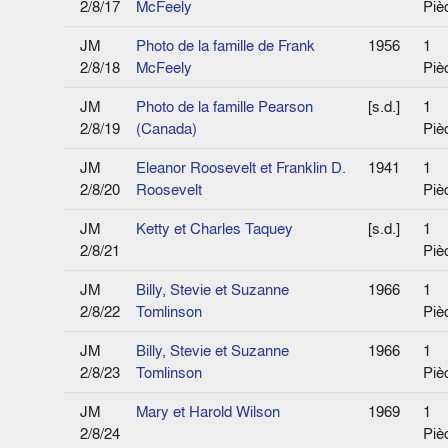
2/8/17
McFeely
Piè
JM
Photo de la famille de Frank
1956
1
2/8/18
McFeely
Piè
JM
Photo de la famille Pearson
[s.d.]
1
2/8/19
(Canada)
Piè
JM
Eleanor Roosevelt et Franklin D.
1941
1
2/8/20
Roosevelt
Piè
JM
Ketty et Charles Taquey
[s.d.]
1
2/8/21
Piè
JM
Billy, Stevie et Suzanne
1966
1
2/8/22
Tomlinson
Piè
JM
Billy, Stevie et Suzanne
1966
1
2/8/23
Tomlinson
Piè
JM
Mary et Harold Wilson
1969
1
2/8/24
Piè