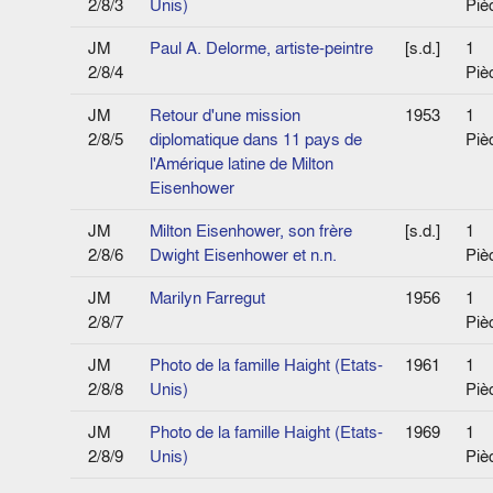
2/8/3
Unis)
Piè
JM
Paul A. Delorme, artiste-peintre
[s.d.]
1
2/8/4
Piè
JM
Retour d'une mission
1953
1
2/8/5
diplomatique dans 11 pays de
Piè
l'Amérique latine de Milton
Eisenhower
JM
Milton Eisenhower, son frère
[s.d.]
1
2/8/6
Dwight Eisenhower et n.n.
Piè
JM
Marilyn Farregut
1956
1
2/8/7
Piè
JM
Photo de la famille Haight (Etats-
1961
1
2/8/8
Unis)
Piè
JM
Photo de la famille Haight (Etats-
1969
1
2/8/9
Unis)
Piè