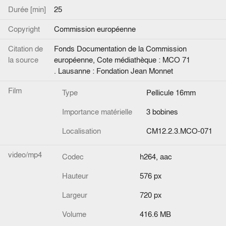
Durée [min]
25
Copyright
Commission européenne
Citation de
Fonds Documentation de la Commission
la source
européenne, Cote médiathèque : MCO 71
. Lausanne : Fondation Jean Monnet
Film
Type
Pellicule 16mm
Importance matérielle
3 bobines
Localisation
CM12.2.3.MCO-071
video/mp4
Codec
h264, aac
Hauteur
576 px
Largeur
720 px
Volume
416.6 MB