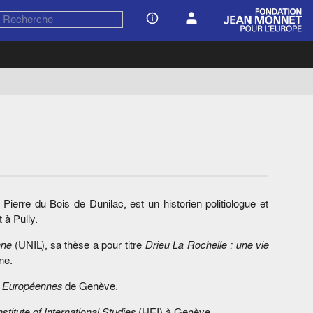
ierre du Bois de Dunilac, est un historien politiologue et
 à Pully.
nne
(UNIL), sa thèse a pour titre
Drieu La Rochelle : une vie
ne.
es Européennes
de Genève.
stitute of International Studies
(HEI) à Genève.