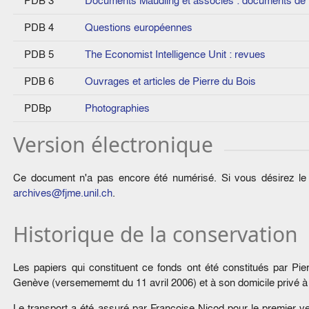
PDB 3
Documents Maudling et associés : documents de
PDB 4
Questions européennes
PDB 5
The Economist Intelligence Unit : revues
PDB 6
Ouvrages et articles de Pierre du Bois
PDBp
Photographies
Version électronique
Ce document n'a pas encore été numérisé. Si vous désirez le c
archives@fjme.unil.ch
.
Historique de la conservation
Les papiers qui constituent ce fonds ont été constitués par Pi
Genève (versemememt du 11 avril 2006) et à son domicile privé à 
Le transport a été assuré par Françoise Nicod pour le premier 