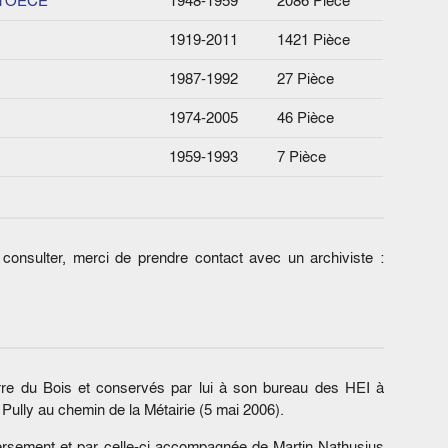
 l’OECE
1948-1959
2086 Pièce
1919-2011
1421 Pièce
1987-1992
27 Pièce
1974-2005
46 Pièce
1959-1993
7 Pièce
onsulter, merci de prendre contact avec un archiviste :
erre du Bois et conservés par lui à son bureau des HEI à
Pully au chemin de la Métairie (5 mai 2006).
versement et par celle-ci accompagnée de Martin Nathusius