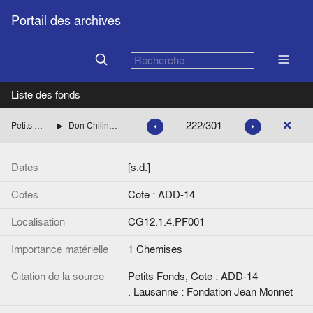
Portail des archives
Liste des fonds
222/301
Petits Fonds
Don Chilina Frenay
Dates
[s.d.]
Cotes
Cote : ADD-14
Localisation
CG12.1.4.PF001
Importance matérielle
1 Chemises
Citation de la source
Petits Fonds, Cote : ADD-14
. Lausanne : Fondation Jean Monnet