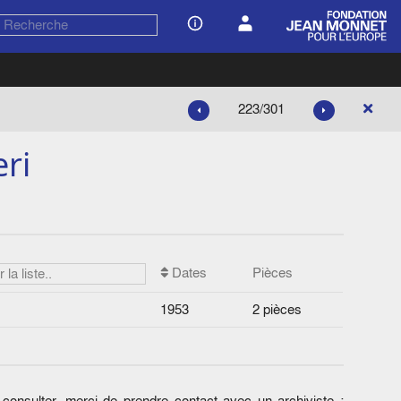
223/301
ri
Dates
Pièces
1953
2 pièces
onsulter, merci de prendre contact avec un archiviste :