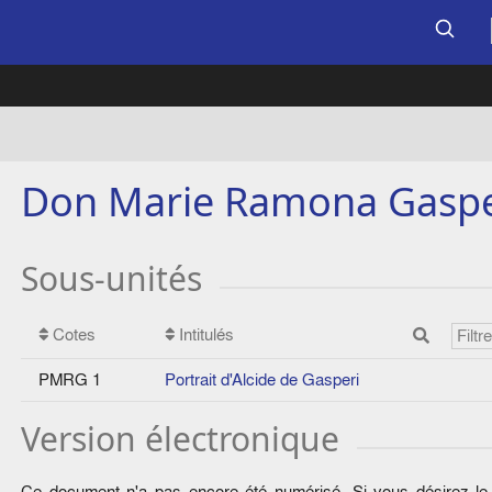
Don Marie Ramona Gaspe
Sous-unités
Cotes
Intitulés
PMRG 1
Portrait d'Alcide de Gasperi
Version électronique
Ce document n'a pas encore été numérisé. Si vous désirez le c