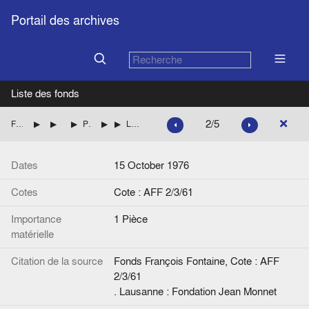
Portail des archives
Liste des fonds
2/5
Fonds François Fontaine
Documents papier
Mémoires de Jean Monnet
Publication, diffusion et promotion des Mémoires
Promotion
Lettre de [Franco] Colombo (RAI Radiotelevisione Italiana) à [C. Mazerand]
Dates
15 October 1976
Cotes
Cote : AFF 2/3/61
Importance
1 Pièce
matérielle
Citation de la source
Fonds François Fontaine, Cote : AFF
2/3/61
. Lausanne : Fondation Jean Monnet