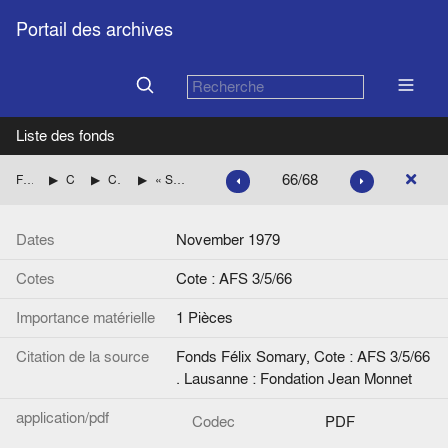
Portail des archives
Liste des fonds
66/68
Fonds Félix Somary
Correspondance de Félix Somary
Correspondance de Wolfgang F. Somary
« Somary : Ein hellsichtiger Pessimist. Felix Somarys zwanzig Sozialgesetze der verkehrten Proportion », de Bernardo Gut. Die Synthese, Zurich
Dates
November 1979
Cotes
Cote : AFS 3/5/66
Importance matérielle
1 Pièces
Citation de la source
Fonds Félix Somary, Cote : AFS 3/5/66
. Lausanne : Fondation Jean Monnet
application/pdf
Codec
PDF