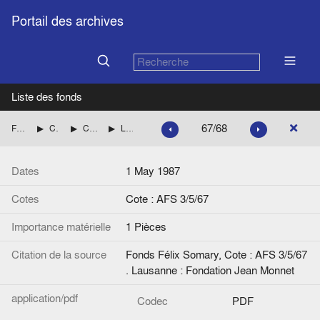
Portail des archives
Liste des fonds
67/68
Fonds Félix Somary
Correspondance de Félix Somary
Correspondance de Wolfgang F. Somary
Lettre de [?] (Londres) à W.F. Somary
Dates
1 May 1987
Cotes
Cote : AFS 3/5/67
Importance matérielle
1 Pièces
Citation de la source
Fonds Félix Somary, Cote : AFS 3/5/67
. Lausanne : Fondation Jean Monnet
application/pdf
Codec
PDF