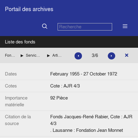
Portail des archives
Liste des fonds
3/6
Fonds Jacques-René Rabier
Service de presse et d'information de la Haute Autorité puis des Communautés européennes
Articles, exposés de Jacques-René Rabier
Dates
February 1955 - 27 October 1972
Cotes
Cote : AJR 4/3
Importance
92 Pièce
matérielle
Citation de la
Fonds Jacques-René Rabier, Cote : AJR
source
4/3
. Lausanne : Fondation Jean Monnet