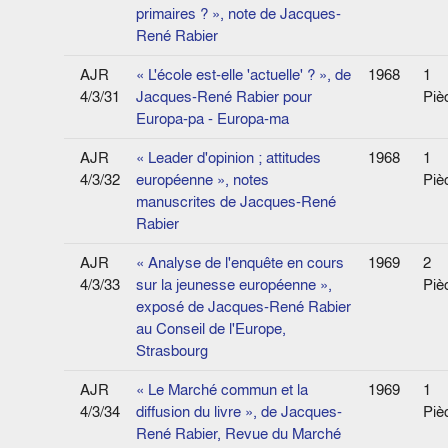
primaires ? », note de Jacques-
René Rabier
AJR
« L'école est-elle 'actuelle' ? », de
1968
1
4/3/31
Jacques-René Rabier pour
Piè
Europa-pa - Europa-ma
AJR
« Leader d'opinion ; attitudes
1968
1
4/3/32
européenne », notes
Piè
manuscrites de Jacques-René
Rabier
AJR
« Analyse de l'enquête en cours
1969
2
4/3/33
sur la jeunesse européenne »,
Piè
exposé de Jacques-René Rabier
au Conseil de l'Europe,
Strasbourg
AJR
« Le Marché commun et la
1969
1
4/3/34
diffusion du livre », de Jacques-
Piè
René Rabier, Revue du Marché