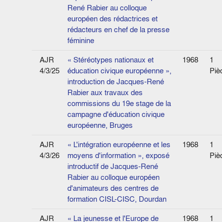
René Rabier au colloque
européen des rédactrices et
rédacteurs en chef de la presse
féminine
AJR
« Stéréotypes nationaux et
1968
1
4/3/25
éducation civique européenne »,
Piè
introduction de Jacques-René
Rabier aux travaux des
commissions du 19e stage de la
campagne d'éducation civique
européenne, Bruges
AJR
« L'intégration européenne et les
1968
1
4/3/26
moyens d'information », exposé
Piè
introductif de Jacques-René
Rabier au colloque européen
d'animateurs des centres de
formation CISL-CISC, Dourdan
AJR
« La jeunesse et l'Europe de
1968
1