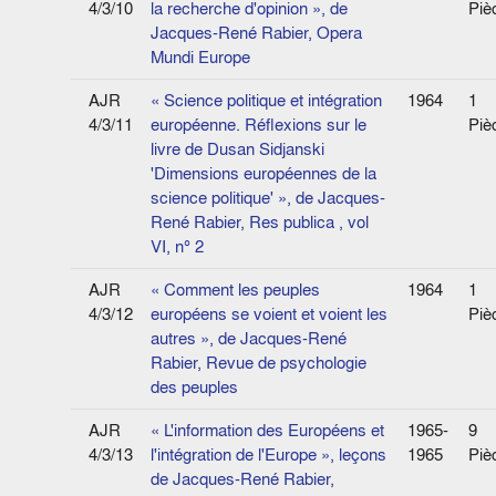
4/3/10
la recherche d'opinion », de
Piè
Jacques-René Rabier, Opera
Mundi Europe
AJR
« Science politique et intégration
1964
1
4/3/11
européenne. Réflexions sur le
Piè
livre de Dusan Sidjanski
'Dimensions européennes de la
science politique' », de Jacques-
René Rabier, Res publica , vol
VI, n° 2
AJR
« Comment les peuples
1964
1
4/3/12
européens se voient et voient les
Piè
autres », de Jacques-René
Rabier, Revue de psychologie
des peuples
AJR
« L'information des Européens et
1965-
9
4/3/13
l'intégration de l'Europe », leçons
1965
Piè
de Jacques-René Rabier,