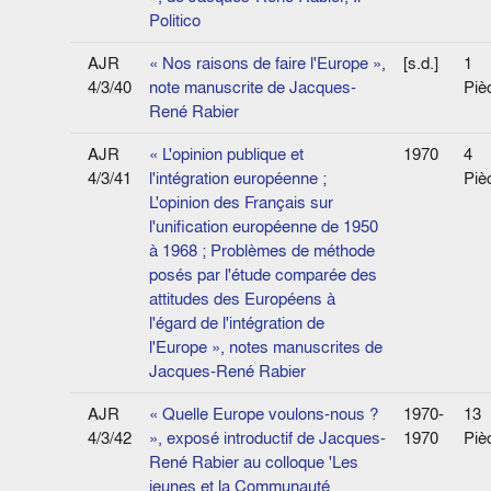
Politico
AJR
« Nos raisons de faire l'Europe »,
[s.d.]
1
4/3/40
note manuscrite de Jacques-
Piè
René Rabier
AJR
« L'opinion publique et
1970
4
4/3/41
l'intégration européenne ;
Piè
L'opinion des Français sur
l'unification européenne de 1950
à 1968 ; Problèmes de méthode
posés par l'étude comparée des
attitudes des Européens à
l'égard de l'intégration de
l'Europe », notes manuscrites de
Jacques-René Rabier
AJR
« Quelle Europe voulons-nous ?
1970-
13
4/3/42
», exposé introductif de Jacques-
1970
Piè
René Rabier au colloque 'Les
jeunes et la Communauté