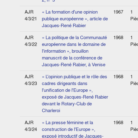
AJR
« La formation d'une opinion
1967
1
4/3/21
publique européenne », article de
Piè
Jacques-René Rabier
AJR
« La politique de la Communauté
1968
1
4/3/22
européenne dans le domaine de
Piè
l'information », brouillon
manuscrit de la conférence de
Jacques-René Rabier, à Venise
AJR
« L'opinion publique et le rôle des
1968
1
4/3/23
cadres dirigeants dans
Piè
l'unification de l'Europe »,
exposé de Jacques-René Rabier
devant le Rotary-Club de
Charleroi
AJR
« La presse féminine et la
1968
1
4/3/24
construction de l'Europe »,
Piè
exposé introductif de Jacques-