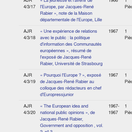
AJR
« La jeunesse et l'avenir de
1966
1
4/3/17
l'Europe, par Jacques-René
Piè
Rabier », note de la Maison
départementale de l'Europe, Lille
AJR
« Une expérience de relations
1967
1
4/3/18
avec le public : la politique
Piè
d'information des Communautés
européennes », résumé de
l'exposé de Jacques-René
Rabier, Université de Strasbourg
AJR
« Pourquoi l'Europe ? », exposé
1967
1
4/3/19
de Jacques-René Rabier au
Piè
colloque des rédacteurs en chef
d'Europressjunior
AJR
« The European idea and
1967-
1
4/3/20
national public opinions », de
1967
Piè
Jacques-René Rabier,
Government and opposition , vol.
2, n° 3