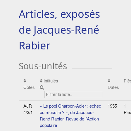
Articles, exposés
de Jacques-René
Rabier
Sous-unités
Intitulés
Piè
Cotes
Dates
AJR
« Le pool Charbon-Acier : échec
1955
1
4/3/1
ou réussite ? », de Jacques-
Piè
René Rabier, Revue de l'Action
populaire