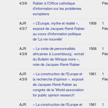
4/3/6
Rabier à l'Office catholique
Piè
d'information sur les problèmes
européens
AJR
« L'Europe, mythe et réalité »,
1958
1
4/3/7
exposé de Jacques-René Rabier
Piè
au cours d'information politique
de 'La vie nouvelle'
AJR
« La visite de personnalités
1958
1
4/3/8
africaines à Luxembourg : extrait
Piè
du Bulletin de l'Afrique noire »,
note de Jacques-René Rabier
AJR
« La construction de l'Europe et
1961
1
4/3/9
la recherche d'opinion », exposé
Piè
de Jacques-René Rabier au
congrès de la 'World association
for public opinion research'
AJR
« La construction de l'Europe et
1961
1