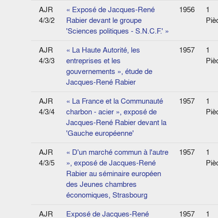
AJR
« Exposé de Jacques-René
1956
1
4/3/2
Rabier devant le groupe
Piè
'Sciences politiques - S.N.C.F.' »
AJR
« La Haute Autorité, les
1957
1
4/3/3
entreprises et les
Piè
gouvernements », étude de
Jacques-René Rabier
AJR
« La France et la Communauté
1957
1
4/3/4
charbon - acier », exposé de
Piè
Jacques-René Rabier devant la
'Gauche européenne'
AJR
« D'un marché commun à l'autre
1957
1
4/3/5
», exposé de Jacques-René
Piè
Rabier au séminaire européen
des Jeunes chambres
économiques, Strasbourg
AJR
Exposé de Jacques-René
1957
1