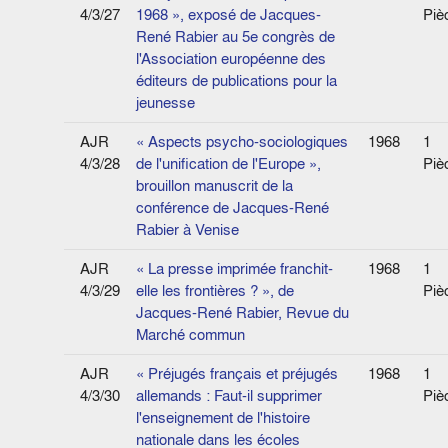
4/3/27
1968 », exposé de Jacques-
Piè
René Rabier au 5e congrès de
l'Association européenne des
éditeurs de publications pour la
jeunesse
AJR
« Aspects psycho-sociologiques
1968
1
4/3/28
de l'unification de l'Europe »,
Piè
brouillon manuscrit de la
conférence de Jacques-René
Rabier à Venise
AJR
« La presse imprimée franchit-
1968
1
4/3/29
elle les frontières ? », de
Piè
Jacques-René Rabier, Revue du
Marché commun
AJR
« Préjugés français et préjugés
1968
1
4/3/30
allemands : Faut-il supprimer
Piè
l'enseignement de l'histoire
nationale dans les écoles