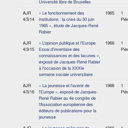
Université libre de Bruxelles
AJR
« Le fonctionnement des
1965
1
4/3/14
institutions : la crise du 30 juin
Piè
1965 », étude de Jacques-René
Rabier
AJR
« L'opinion publique et l'Europe.
1966
1
4/3/15
Essai d'inventaire des
Piè
connaissances et des lacunes »,
exposé de Jacques-René Rabier
à l'occasion de la XXXIe
semaine sociale universitaire
AJR
« La jeunesse et l'avenir de
1966
1
4/3/16
l'Europe », exposé de Jacques-
Piè
René Rabier au 4e congrès de
l'Association européenne des
éditeurs de publications pour la
jeunesse