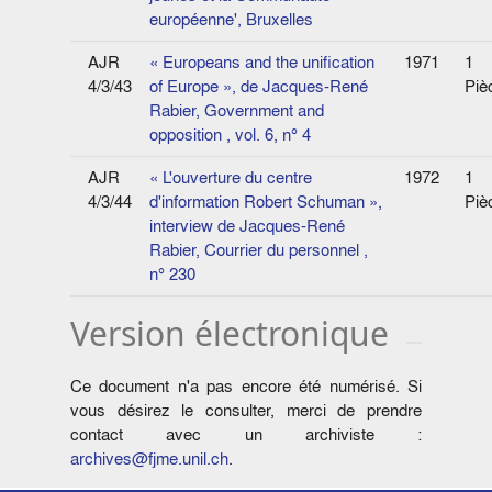
européenne', Bruxelles
AJR
« Europeans and the unification
1971
1
4/3/43
of Europe », de Jacques-René
Piè
Rabier, Government and
opposition , vol. 6, n° 4
AJR
« L'ouverture du centre
1972
1
4/3/44
d'information Robert Schuman »,
Piè
interview de Jacques-René
Rabier, Courrier du personnel ,
n° 230
Version électronique
Ce document n'a pas encore été numérisé. Si
vous désirez le consulter, merci de prendre
contact avec un archiviste :
archives@fjme.unil.ch
.