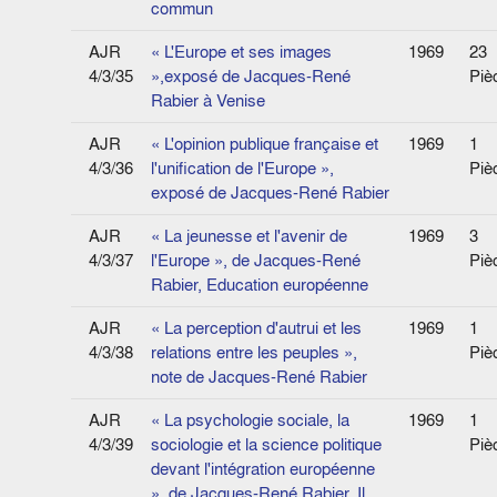
commun
AJR
« L'Europe et ses images
1969
23
4/3/35
»,exposé de Jacques-René
Piè
Rabier à Venise
AJR
« L'opinion publique française et
1969
1
4/3/36
l'unification de l'Europe »,
Piè
exposé de Jacques-René Rabier
AJR
« La jeunesse et l'avenir de
1969
3
4/3/37
l'Europe », de Jacques-René
Piè
Rabier, Education européenne
AJR
« La perception d'autrui et les
1969
1
4/3/38
relations entre les peuples »,
Piè
note de Jacques-René Rabier
AJR
« La psychologie sociale, la
1969
1
4/3/39
sociologie et la science politique
Piè
devant l'intégration européenne
», de Jacques-René Rabier, Il