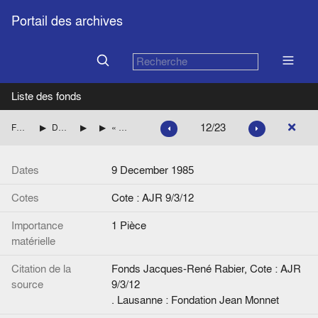
Portail des archives
Liste des fonds
12/23
Fonds Jacques-René Rabier
Dossiers thématiques sur la construction européenne
Femmes et Europe
« Le harcèlement sexuel. Une journée d'information, le 13 décembre », La Libre Belgique
Dates
9 December 1985
Cotes
Cote : AJR 9/3/12
Importance
1 Pièce
matérielle
Citation de la
Fonds Jacques-René Rabier, Cote : AJR
source
9/3/12
. Lausanne : Fondation Jean Monnet