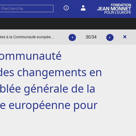
30/34
« Questions posées à la Communauté européenne à la lumière des changements en Europe », note de l'assemblée générale de la Commission oecuménique européenne pour Eglise et société
 Communauté
 des changements en
blée générale de la
e européenne pour