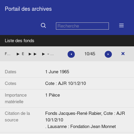
Portail des archives
Liste des fonds
10/45
Fonds Jacques-René Rabier
Etudes, articles de presse par pays
France
Elections en France
« Le sort de la tentative de M. Defferre ne dépend plus que de son parti, L'équivoque », de Maurice Duverger, Le Monde
Dates
1 June 1965
Cotes
Cote : AJR 10/1/2/10
Importance
1 Pièce
matérielle
Citation de la
Fonds Jacques-René Rabier, Cote : AJR
source
10/1/2/10
. Lausanne : Fondation Jean Monnet