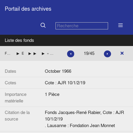
Portail des archives
Liste des fonds
19/45
Fonds Jacques-René Rabier
Etudes, articles de presse par pays
France
Elections en France
« Le thème de l'Europe dans l'élection présidentielle des 5 et 19 décembre 1965 », mémoire d'Yvon Le Men, Université de Rennes
Dates
October 1966
Cotes
Cote : AJR 10/1/2/19
Importance
1 Pièce
matérielle
Citation de la
Fonds Jacques-René Rabier, Cote : AJR
source
10/1/2/19
. Lausanne : Fondation Jean Monnet