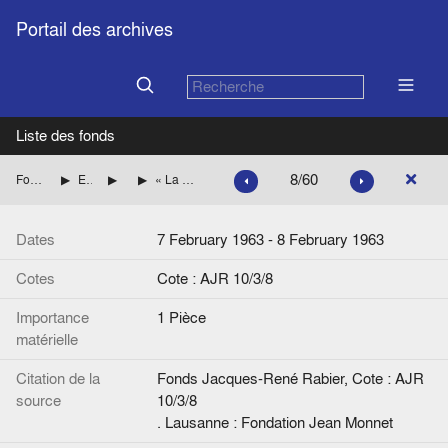
Portail des archives
Liste des fonds
8/60
Fonds Jacques-René Rabier
Etudes, articles de presse par pays
Grande-Bretagne
« La 'tactique européenne' de la France révélée par un document. L'échec des négociations avec la Grande-Bretagne était préparé depuis août 1960 », de Charles Vanden Eynde, La Dernière Heure
Dates
7 February 1963 - 8 February 1963
Cotes
Cote : AJR 10/3/8
Importance
1 Pièce
matérielle
Citation de la
Fonds Jacques-René Rabier, Cote : AJR
source
10/3/8
. Lausanne : Fondation Jean Monnet