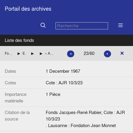
Portail des archives
Liste des fonds
23/60
Fonds Jacques-René Rabier
Etudes, articles de presse par pays
Grande-Bretagne
« Après les déclarations du général de Gaulle », Le Monde
Dates
1 December 1967
Cotes
Cote : AJR 10/3/23
Importance
1 Pièce
matérielle
Citation de la
Fonds Jacques-René Rabier, Cote : AJR
source
10/3/23
. Lausanne : Fondation Jean Monnet